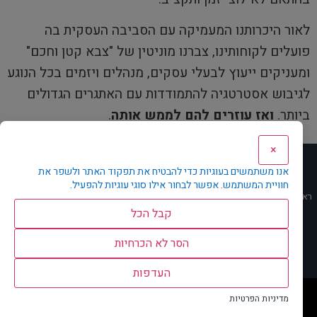
לאור היכרותנו המעמיקה עם הסביבה העסקית בה
פועלים לקוחותינו, צברנו מוניטין של "צבא קטן וחכם"
ומעניקים ייעוץ לבעלי עסקים, מנהלים ויזמים בכל הנוגע
לגיבוש אסטרטגיה להתמודדות עם האתגרים הגדולים
ביותר.
ואז עוזרים להם לממש אותה
.
×
תפריט ראשי
אנו משתמשים בעוגיות כדי להבטיח את תפקוד האתר ולשפר את
חוויית המשתמש. אפשר לבחור אילו סוגי עוגיות להפעיל.
ראשי
אודות
מדוע KD
תחומי עיסוק
הצוות
חדשות
עסקאות
קבל הכל
קריירה
צור קשר
EN
הצהרת נגישות
מדיניות פרטיות
הסר לא הכרחיות
עמוד הבית
אודות
העדפות
כל הזכויות שמורות
מדיניות הפרטיות
נבנה ב
ע"י
לירן פלג הטמעת AI בארגונים