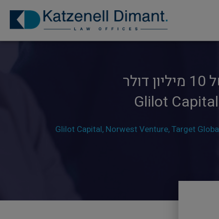
קצנל דימנט ייצגה את Ermetic בסיבוב השקעה כולל של 10 מיליון דולר