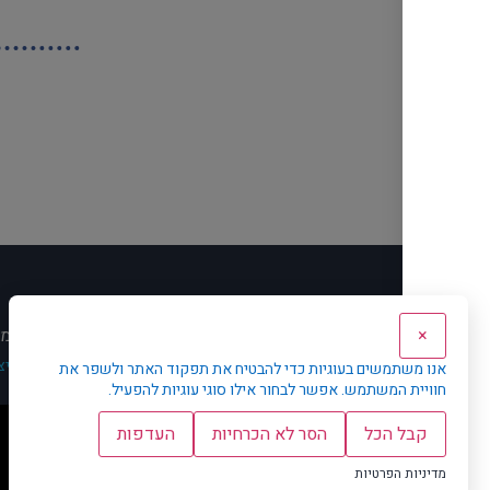
ראשי
אודות
מדוע KD
תחומי
×
עמוד הבית
חדשות
קצנל דימנט ייצגה את Ermetic בסיבוב השקעה כולל של 10 מיליון דולר בהובלת הקרנות Global
אנו משתמשים בעוגיות כדי להבטיח את תפקוד האתר ולשפר את
חוויית המשתמש. אפשר לבחור אילו סוגי עוגיות להפעיל.
קבל הכל
הסר לא הכרחיות
העדפות
מדיניות הפרטיות