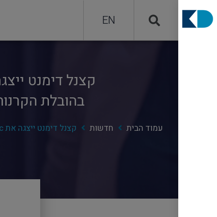
EN
בהובלת הקרנות t Capital, Norwest Venture, Target Global
עמוד הבית
חדשות
קצנל דימנט ייצגה את Ermetic בסיבוב השקעה כולל של 10 מיליון דולר בהובלת הקרנות Glilot Capital, Norwest Venture, Target Global