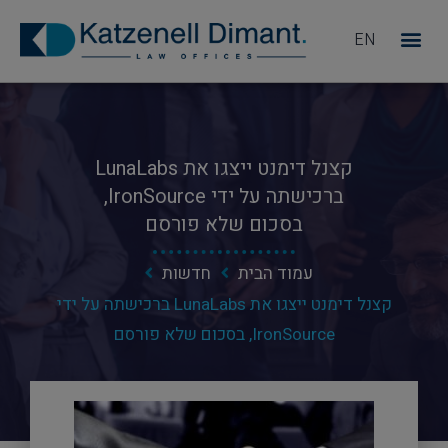
EN
מדוע KD
קצנל דימנט ייצגו את LunaLabs
ברכישתה על ידי IronSource,
בסכום שלא פורסם
עמוד הבית
חדשות
קצנל דימנט ייצגו את LunaLabs ברכישתה על ידי
IronSource, בסכום שלא פורסם