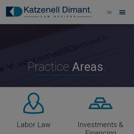
עב
מדוע KD
Practice
Areas
.
Labor Law
Investments &
Financing