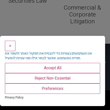
Securities Law
Commercial &
Corporate
Litigation
×
Main Menu
אנו משתמשים בעוגיות כדי להבטיח את תפקוד האתר ולשפר את
חוויית המשתמש. אפשר לבחור אילו סוגי עוגיות להפעיל.
Home
About Us
Why KD
Practice Areas
The Team
News
Accept All
Transactions
Career
Contact Us
Privacy Policy
עב
Reject Non-Essential
Home
Practice Areas
Preferences
All rights reserved
Privacy Policy
Developed by Liran Peleg | AI Strategy & Integration